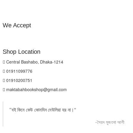
We Accept
Shop Location
Central Bashabo, Dhaka-1214
01911099776
01910200751
maktabahbookshop@gmail.com
”বই কিনে কেউ কোনদিন দেউলিয়া হয় না।“
-সৈয়দ মুজতবা আলী