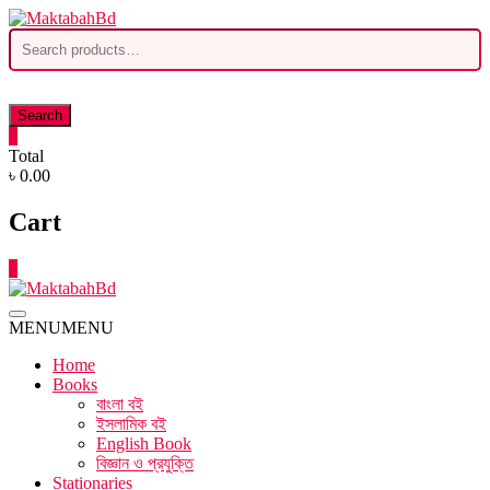
Skip
to
Search
content
for:
Search
0
Total
৳ 0.00
Cart
0
MENU
MENU
Home
Books
বাংলা বই
ইসলামিক বই
English Book
বিজ্ঞান ও প্রযুক্তি
Stationaries