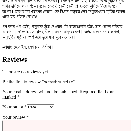
এইচ আল বান্না, গল্প বলেন চলচ্চিত্রে। সেই গল্প বাঙময় হয়ে কত-শত অনুভূতির নুড়ি
পাথর ছড়িয়ে যায় দর্শকের বুকের ভেতর! কেউ কেউ তা হয়তো কুড়িয়ে নিয়ে জমিয়ে
রাখেন। তারপর মন খারাপের কোনো এক নিঃসঙ্গ সন্ধ্যায় সেই অনুভবগুলো স্মৃতির আল্পনা
এঁকে যায় গহিনে কোথাও।
গল্প বলার এই তেষ্টা, মানুষকে ছুঁয়ে দেওয়ার এই ইচ্ছেগুলোই হঠাৎ ডানা মেলল কবিতার
আকাশে। কবিতাও তো গল্পই বলে। মন ও মানুষের গল্প। এইচ আল বান্নার কবিতা,
অনুভূতির সুতীব্র স্পর্শ হয়ে ছুয়ে যাক বুকের ভেতর।
-সাদাত হোসাইন, লেখক ও নির্মাতা।
Reviews
There are no reviews yet.
Be the first to review “অন্তর্জালের নাগরিক”
Your email address will not be published.
Required fields are
marked
*
Your rating
*
Your review
*