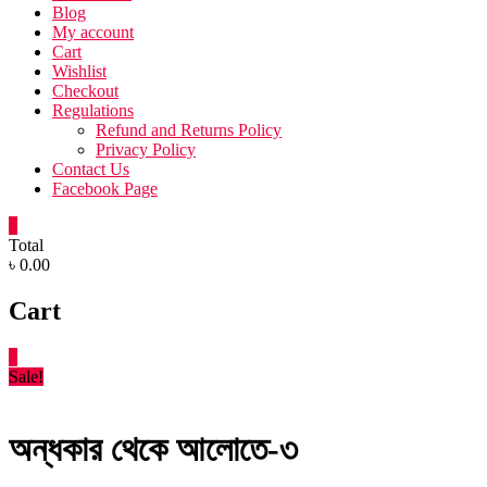
Blog
My account
Cart
Wishlist
Checkout
Regulations
Refund and Returns Policy
Privacy Policy
Contact Us
Facebook Page
0
Total
৳ 0.00
Cart
0
Sale!
অন্ধকার থেকে আলোতে-৩