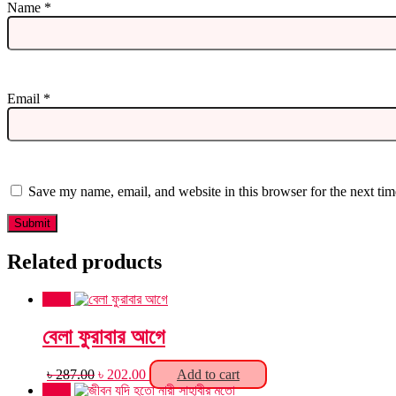
Name
*
Email
*
Save my name, email, and website in this browser for the next ti
Related products
Sale!
বেলা ফুরাবার আগে
Original
Current
৳
287.00
৳
202.00
Add to cart
price
price
Sale!