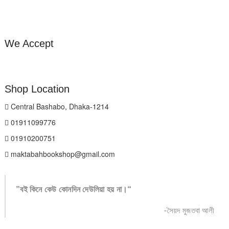
We Accept
Shop Location
Central Bashabo, Dhaka-1214
01911099776
01910200751
maktabahbookshop@gmail.com
”বই কিনে কেউ কোনদিন দেউলিয়া হয় না।“
-সৈয়দ মুজতবা আলী