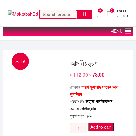
Skip
to
0
0
Total
Search
৳ 0.00
content
for:
MENU
Sale!
আত্মনিয়ত্রণ
৳
112.00
Original
৳
78.00
Current
price
price
was:
is:
লেখকঃ
শায়খ মুহাম্মাদ সালেহ আল
৳ 112.00.
৳ 78.00.
মুনাজ্জিদ
প্রকাশনীঃ
রুহামা পাবলিকেশন
কভারঃ
পেপারব্যাক
পৃষ্ঠাসংখ্যাঃ
৮৮
আত্মনিয়ত্রণ
Add to cart
quantity