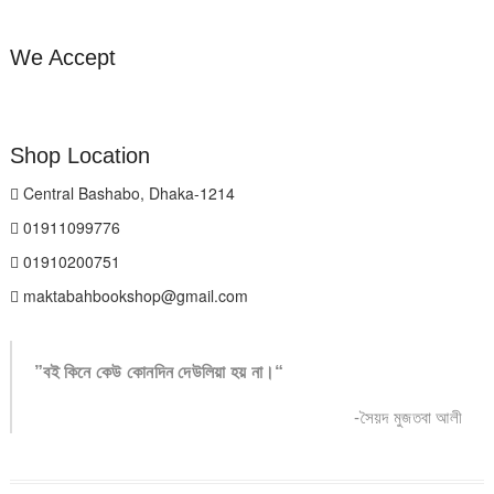
We Accept
Shop Location
Central Bashabo, Dhaka-1214
01911099776
01910200751
maktabahbookshop@gmail.com
”বই কিনে কেউ কোনদিন দেউলিয়া হয় না।“
-সৈয়দ মুজতবা আলী