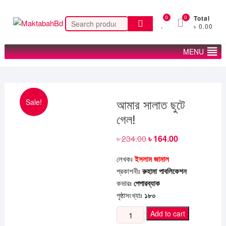
Skip
to
0
0
Total
Search
৳ 0.00
content
for:
MENU
Sale!
আমার সালাত ছুটে
গেল!
৳
234.00
Original
৳
164.00
Current
price
price
was:
is:
লেখকঃ
ইসলাম জামাল
৳ 234.00.
৳ 164.00.
প্রকাশনীঃ
রুহামা পাবলিকেশন
কভারঃ
পেপারব্যাক
পৃষ্ঠাসংখ্যাঃ
১৮০
আমার
Add to cart
সালাত