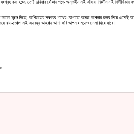
গ্রহ করা হচ্ছে তো? দুনিয়ার ধোঁকায় পড়ে অন্তহীন এই আঁধার, নিঃসীম এই বিভীষিকার 
ে আলো তুলে দিতে, আখিরাতের সফরের পাথেয় যোগাতে আমরা আপনার জন্য নিয়ে এসেছি অসাধার
হৃদয়ে ঝড়-তোলা এই অনবদ্য আহ্বান আশা করি আপনার মনেও দোলা দিয়ে যাবে।
*