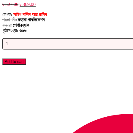
Original
Current
৳
527.00
৳
369.00
price
price
লেখকঃ
শাইখ খালিদ আর-রাশিদ
was:
is:
প্রকাশনীঃ
রুহামা পাবলিকেশন
৳ 527.00.
৳ 369.00.
কভারঃ
পেপারব্যাক
পৃষ্ঠাসংখ্যাঃ
৩৯৬
আলো
হাতে
আঁধার
পথে
quantity
Add to cart