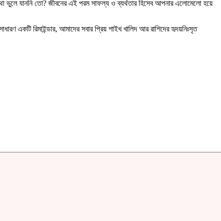
কথা ভুলে যাননি তো? জীবনের এই পরম সাফল্য ও ব্যর্থতার হিসেব আপনার এলোমেলো হয়ে
ণ একটি রিমাইন্ডার, আমাদের সবার প্রিয় শাইখ খালিদ আর রাশিদের হৃদয়নিঃসৃত