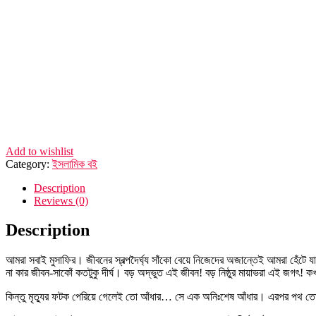
Add to wishlist
Category:
ইসলামিক বই
Description
Reviews (0)
Description
আমরা সবাই মুসাফির। জীবনের স্বল্পদৈর্ঘ্য সাঁকো বেয়ে নিজেদের অজান্তেই আমরা হেঁট
না কার জীবন-সাকোঁ কতটুকু দীর্ঘ। বড় অদ্ভুত এই জীবন! বড় নিষ্ঠুর মায়াভরা এই জগৎ! 
কিন্তু মৃত্যুর ফটক পেরিয়ে গেলেই তো আঁধার… সে এক অনিঃশেষ আঁধার। এরপর পথ তো