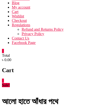
Blog
My account
Cart
Wishlist
Checkout
Regulations
Refund and Returns Policy
Privacy Policy
Contact Us
Facebook Page
0
Total
৳ 0.00
Cart
0
Sale!
আলো হাতে আঁধার পথে