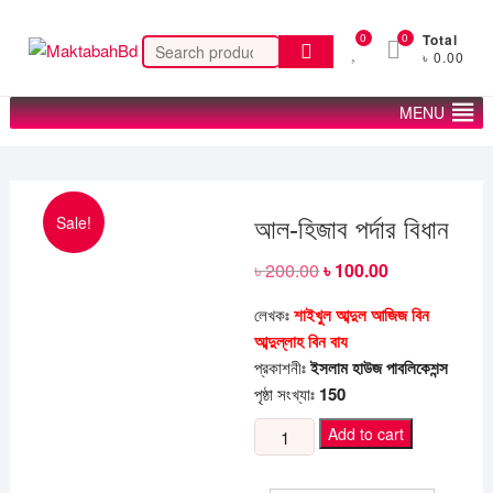
Skip
to
0
0
Total
Search
৳ 0.00
content
for:
MENU
Sale!
আল-হিজাব পর্দার বিধান
৳
200.00
Original
৳
100.00
Current
price
price
was:
is:
লেখকঃ
শাইখুল আব্দুল আজিজ বিন
৳ 200.00.
৳ 100.00.
আব্দুল্লাহ বিন বায
প্রকাশনীঃ
ইসলাম হাউজ পাবলিকেশন্স
পৃষ্ঠা সংখ্যাঃ
150
আল-
Add to cart
হিজাব
পর্দার