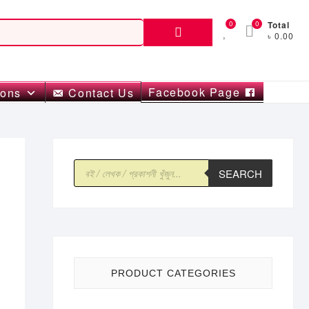
Search
0
0
Total
৳ 0.00
for:
Facebook Page
ions
Contact Us
Products
SEARCH
search
PRODUCT CATEGORIES