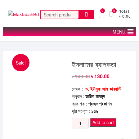
Skip
to
0
0
Total
Search
৳ 0.00
content
for:
MENU
Sale!
ইসলামের ব্যাপকতা
৳
190.00
Original
৳
130.00
Current
price
price
was:
is:
লেখক :
ড. ইউসুফ আল কারযাভী
৳ 190.00.
৳ 130.00.
অনুবাদ :
তারিক মাহমুদ
প্রকাশক :
প্রচ্ছদ প্রকাশন
পৃষ্ঠা সংখ্যা :
১৩৬
ইসলামের
Add to cart
ব্যাপকতা
quantity