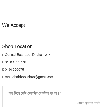
We Accept
Shop Location
Central Bashabo, Dhaka-1214
01911099776
01910200751
maktabahbookshop@gmail.com
”বই কিনে কেউ কোনদিন দেউলিয়া হয় না।“
-সৈয়দ মুজতবা আলী