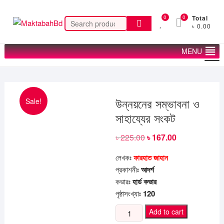
Skip
to
0
0
Total
Search
৳ 0.00
content
for:
MENU
Sale!
উন্নয়নের সম্ভাবনা ও
সাহায্যের সংকট
৳
225.00
Original
৳
167.00
Current
price
price
was:
is:
লেখকঃ
ফারহাত জাহান
৳ 225.00.
৳ 167.00.
প্রকাশনীঃ
আদর্শ
কভারঃ
হার্ড কভার
পৃষ্ঠাসংখ্যাঃ
120
উন্নয়নের
Add to cart
সম্ভাবনা