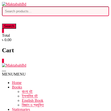
Skip
to
Search
content
for:
Search
0
Total
৳ 0.00
Cart
0
MENU
MENU
Home
Books
বাংলা বই
ইসলামিক বই
English Book
বিজ্ঞান ও প্রযুক্তি
Stationaries