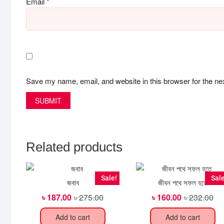
Email
*
Save my name, email, and website in this browser for the ne
Related products
Sale!
Sale
জবাব
জীবন পথে সফল হতে
৳
187.00
৳
275.00
Original
Current
৳
160.00
৳
232.00
Ori
Cur
price
price
pri
pri
was:
is:
wa
is:
Add to cart
Add to cart
৳ 275.00.
৳ 187.00.
৳ 2
৳ 1