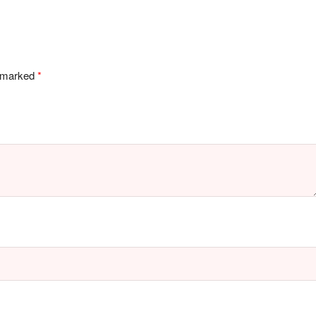
e marked
*