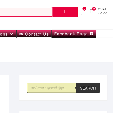
Search
0
0
Total
৳ 0.00
for:
Facebook Page
ions
Contact Us
Products
SEARCH
search