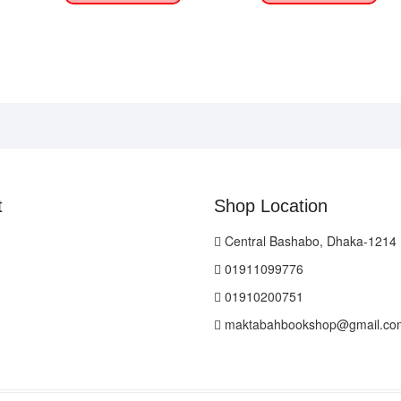
t
Shop Location
Central Bashabo, Dhaka-1214
01911099776
01910200751
maktabahbookshop@gmail.co