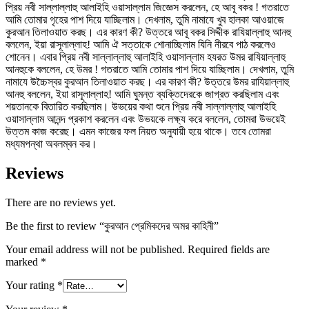
প্রিয় নবী সাল্লাল্লাহু আলাইহি ওয়াসাল্লাম জিজ্ঞেস করলেন, হে আবূ বকর ! গতরাতে
আমি তোমার গৃহের পাশ দিয়ে যাচ্ছিলাম। দেখলাম, তুমি নামাযে খুব হালকা আওয়াজে
কুরআন তিলাওয়াত করছ। এর কারণ কী? উত্তরে আবূ বকর সিদ্দীক রাযিয়াল্লাহু আনহু
বললেন, ইয়া রাসূলাল্লাহ! আমি ঐ সত্তাকে শোনাচ্ছিলাম যিনি নীরবে পাঠ করলেও
শোনেন। এবার প্রিয় নবী সাল্লাল্লাহু আলাইহি ওয়াসাল্লাম হযরত উমর রাযিয়াল্লাহু
আনহুকে বললেন, হে উমর ! গতরাতে আমি তোমার পাশ দিয়ে যাচ্ছিলাম। দেখলাম, তুমি
নামাযে উচ্চৈস্বর কুরআন তিলাওয়াত করছ। এর কারণ কী? উত্তরে উমর রাযিয়াল্লাহু
আনহু বললেন, ইয়া রাসূলাল্লাহ! আমি ঘুমন্ত ব্যক্তিদেরকে জাগ্রত করছিলাম এবং
শয়তানকে বিতারিত করছিলাম। উভয়ের কথা শুনে প্রিয় নবী সাল্লাল্লাহু আলাইহি
ওয়াসাল্লাম আনন্দ প্রকাশ করলেন এবং উভয়কে লক্ষ্য করে বললেন, তোমরা উভয়েই
উত্তম কাজ করেছ। এমন কাজের ফল নিয়ত অনুযায়ী হয়ে থাকে। তবে তোমরা
মধ্যমপন্থা অবলম্বন কর।
Reviews
There are no reviews yet.
Be the first to review “কুরআন প্রেমিকদের অমর কাহিনী”
Your email address will not be published.
Required fields are
marked
*
Your rating
*