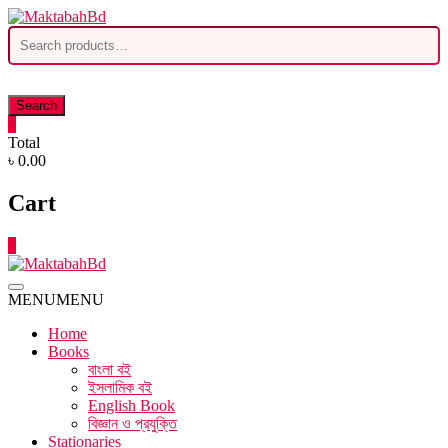
Skip
to
Search
content
for:
Search
0
Total
৳ 0.00
Cart
0
MENU
MENU
Home
Books
বাংলা বই
ইসলামিক বই
English Book
বিজ্ঞান ও প্রযুক্তি
Stationaries