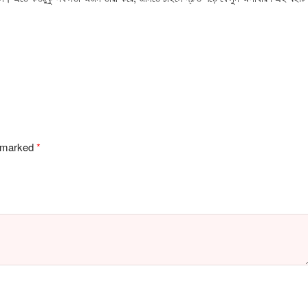
e marked
*