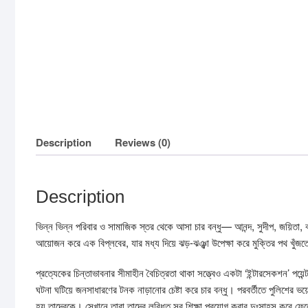
Description
Reviews (0)
Description
ভিন্ন ভিন্ন পরিবার ও সামাজিক স্তর থেকে আসা চার বন্ধু— আনন্দ, সুদীপ, জয়িতা, কল্
আয়োজন করে এক বিপ্লবের, যার মধ্য দিয়ে ঝড়-ঝঞ্ঝা উপেক্ষা করে মুক্তির পথ খুঁজতে
প্রত্যেকের চিন্তাভাবনার সীমাহীন বৈচিত্রতা থাকা সত্ত্বেও একটা ‘ইন্টারসেকশন’ পয়
ঘটনা ঘটিয়ে জনসাধারণের টনক নাড়ানোর চেষ্টা করে চার বন্ধু। পরবর্তীতে পুলিশের ভয়ে
হয় তাদেরকে। সেখানে তারা তাদের লব্ধিত সব শিক্ষা প্রয়োগ করার দুঃসাহস করে 