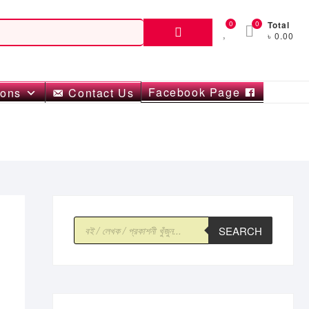
Search
0
0
Total
৳ 0.00
for:
Facebook Page
ions
Contact Us
Products
SEARCH
search