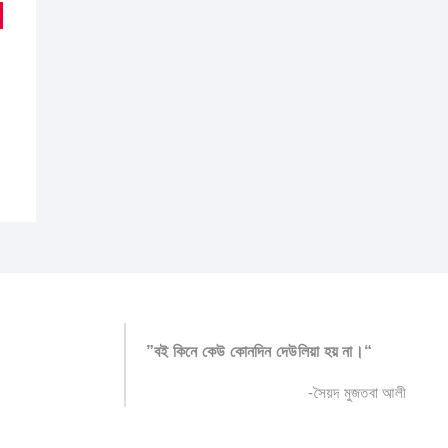
nal
nt
.00.
00.
”বই কিনে কেউ কোনদিন দেউলিয়া হয় না।“
-সৈয়দ মুজতবা আলী