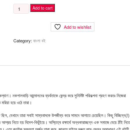
গর্ভধারিণী
Add to cart
quantity
Add to wishlist
Category:
বাংলা বই
যাণ। নকশালবাড়ি আন্দোলনের ব্যর্থতাকে কেন্দ্র করে সুনির্দিষ্ট পরিকল্পনা গ্রহণ করতঃ নিজেরা
 মরিয়া হয়ে ওঠে তারা।
েন্ট ছিল, যেখানে তারা সবাই সাম্যবাদকে উপজীব্য করে সামনে আগাতে চেয়েছিল। কিছু বিচ্ছিন্ন(!)
 আশ্রয় নিতে হয় বিদেশ-বিভুঁইয়ে। অস্তিত্ব রক্ষার্থে অন্ধকারাচ্ছন্ন এক সমাজে যেয়ে ঠাঁই নিত
ফেলে। এতে কতটুকু সফলতা অর্জন তারা করে, জানতে চাইলে দ্রুত পড়ে ফেলুন অসাধারণ এই বইট