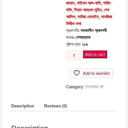
রহমান, যাইনাব আল-গাযি, শারিন
সফি, শিহাব আহমেদ তুহিন, শেখ
আসিফ, সাদিয়া হোসাইন, সানজিদা
সিদ্দীক কথা
প্রকাশনীঃ
সমকালীন প্রকাশনী
কভারঃ
পেপারব্যাক
পৃষ্ঠাসংখ্যাঃ
২১৬
গল্পগুলো
Add to cart
অন্যরকম
quantity
Add to wishlist
Category:
ইসলামিক বই
Description
Reviews (0)