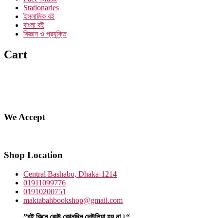
Stationaries
ইসলামিক বই
বাংলা বই
বিজ্ঞান ও প্রযুক্তি
Cart
We Accept
Shop Location
Central Bashabo, Dhaka-1214
01911099776
01910200751
maktabahbookshop@gmail.com
”বই কিনে কেউ কোনদিন দেউলিয়া হয় না।“