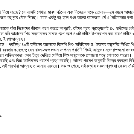
িয়ে যাচ্ছে? যে বয়সটা শেখার, মানস গঠনের এবং নিজেকে গড়ে তোলার—সে বয়সে আমাদের শিশুরা
 থেকে বহু দূরে ঠেলে দিচ্ছে। ফলে একটু বড় হলে যখন আমরা তাদেরকে ধর্ম ও নৈতিকতার কথা
কে যাঁরা নিজেদের জীবনে ধারণ করতে আগ্রহী, তাঁদের প্রায় প্রত্যেকেই ৪০ হাদীসের চর্চ
তে যদি আমাদের শিশু সন্তানদের সামনে গল্পে গল্পে ৪০টি হাদীস উপস্থাপন করা যায়? হাদীস ও 
াবে, ইনশাআল্লাহ।
ে। প্রসিদ্ধ ৪০টি হাদীসের আলোকে বিদেশি শিশু সাহিত্যিক ড. ইয়াসার কান্দেমির লিখিত শি
বহার করেছেন; যেন বাংলা-অক্ষরজ্ঞান সম্পন্ন প্রতিটি শিশুই আনন্দের সঙ্গে গল্পগুলো হৃদ
োজনে অভিভাবকরা এসব চিত্র দেখিয়ে দেখিয়ে শিশু-সন্তানকে গল্পগুলো পড়ে শোনাতে পারেন।
রেছি এবং বিজ্ঞ আলিমদের পরামর্শ গ্রহণ করেছি। তাঁদের পরামর্শ অনুযায়ী চিত্রে ব্যবহৃত বি
 এই প্রার্থনা আল্লাহ তাআলার দরবারে। শুরু ও শেষে, সর্বাবস্থায় সকল প্রশংসা কেবল তাঁ
*