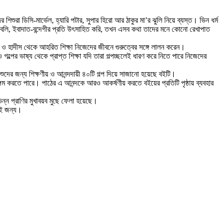
 ডিসি-মার্ভেল, হ্যারি পটার, সুপার হিরো আর ঠাকুর মা’র ঝুলি নিয়ে ব্যস্ত। ভিন ধর্ম
 বলি, ইবাদাত-বন্দেগীর প্রতি উৎসাহিত করি, তখন এসব কথা তাদের মনে কোনো রেখাপাত
া ও হাদীস থেকে আহরিত শিক্ষা নিজেদের জীবনে গুরুত্বের সঙ্গে লালন করেন।
গল্পের ভাষ্য থেকে প্রাপ্ত শিক্ষা যদি তারা গল্পচ্ছলেই ধারণ করে নিতে পারে নিজেদের
শুদের জন্য শিক্ষণীয় ও আনন্দদায়ী ৪০টি গল্প দিয়ে সাজানো হয়েছে বইটি।
য়ঙ্গম করতে পারে। পাঠের এ আনন্দকে আরও আকর্ষণীয় করতে বইয়ের প্রতিটি পৃষ্ঠায় ব্যবহার
ভিন্ন প্রাণির মুখাবয়ব মুছে ফেলা হয়েছে।
রই জন্য।