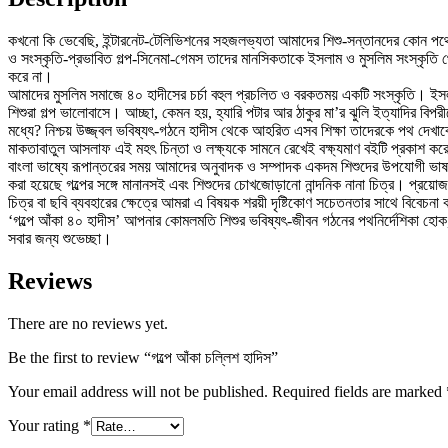
কখনো কি ভেবেছি, ইন্টারনেট-টেলিভিশনের সহজলভ্যতা আমাদের শিশু-সন্তানদের কোন পথে ন
ও সংস্কৃতি-প্রভাবিত গল্প-সিনেমা-গেমস তাদের মানসিকতাকে ইসলাম ও মুসলিম সংস্কৃতি
করে না।
আমাদের মুসলিম সমাজে ৪০ হাদীসের চর্চা বহুল প্রচলিত ও বরকতময় একটি সংস্কৃতি। ইসলাম
শিশুরা গল্প ভালোবাসে। আচ্ছা, কেমন হয়, হ্যারি পটার আর ঠাকুর মা’র ঝুলি ইত্যাদির বিপরী
মধ্যে? নিশ্চয় উজ্জ্বল ভবিষ্যৎ-গঠনে হাদীস থেকে আহরিত এসব শিক্ষা তাদেরকে পথ দেখ
মাকতাবাতুল আসলাফ এই মহৎ চিন্তা ও লক্ষ্যকে সামনে রেখেই বক্ষ্যমাণ বইটি প্রকাশ করেছ
বাংলা ভাষ্যে রূপান্তরের সময় আমাদের অনুবাদক ও সম্পাদক একদম শিশুদের উপযোগী ভাষা ব্য
করা হয়েছে গল্পের সঙ্গে মানানসই এবং শিশুদের চোখজোড়ানো নান্দনিক নানা চিত্র। প্রয়
চিত্র বা ছবি ব্যবহারের ক্ষেত্রে আমরা এ বিষয়ক শরয়ী দৃষ্টিকোণ সচেতনতার সাথে বিবেচনা ক
‘গল্পে আঁকা ৪০ হাদীস’ আপনার কোমলমতি শিশুর ভবিষ্যৎ-জীবন গঠনের পথনির্দেশিকা হোক,
সবার জন্য শুভেচ্ছা।
Reviews
There are no reviews yet.
Be the first to review “গল্পে আঁকা চল্লিশ হাদিস”
Your email address will not be published.
Required fields are marked
Your rating
*