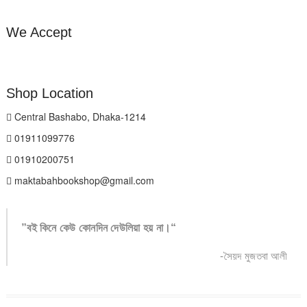
We Accept
Shop Location
Central Bashabo, Dhaka-1214
01911099776
01910200751
maktabahbookshop@gmail.com
”বই কিনে কেউ কোনদিন দেউলিয়া হয় না।“
-সৈয়দ মুজতবা আলী