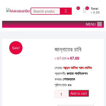
Skip
to
0
0
Total
Search
৳ 0.00
content
for:
MENU
Sale!
জান্নাতের চাবি
৳
67.00
Original
৳
47.00
Current
price
price
was:
is:
লেখকঃ
আব্দুল মালিক আল-কাসিম
৳ 67.00.
৳ 47.00.
প্রকাশনীঃ
রুহামা পাবলিকেশন
কভারঃ
পেপারব্যাক
পৃষ্ঠাসংখ্যাঃ
৫৬
জান্নাতের
Add to cart
চাবি
quantity