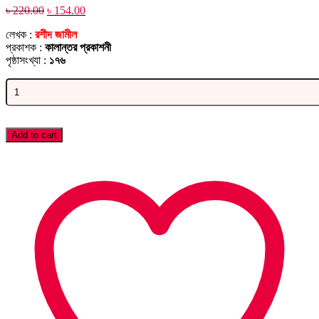
Original
Current
৳
220.00
৳
154.00
price
price
লেখক :
রশীদ জামীল
was:
is:
প্রকাশক :
কালান্তর প্রকাশনী
৳ 220.00.
৳ 154.00.
পৃষ্ঠাসংখ্যা :
১৭৬
জ্ঞান
বিজ্ঞান
অজ্ঞান
quantity
Add to cart