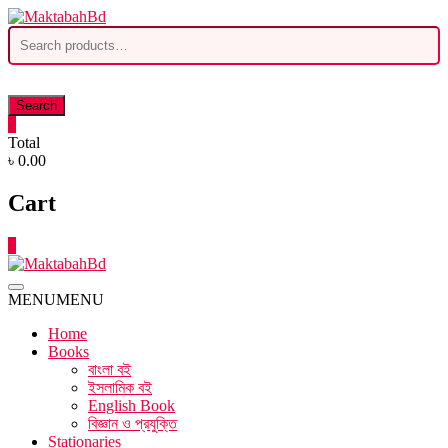
Skip
to
Search
content
for:
Search
0
Total
৳ 0.00
Cart
0
MENU
MENU
Home
Books
বাংলা বই
ইসলামিক বই
English Book
বিজ্ঞান ও প্রযুক্তি
Stationaries