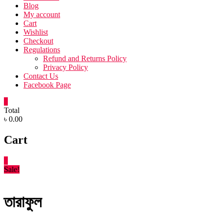
Blog
My account
Cart
Wishlist
Checkout
Regulations
Refund and Returns Policy
Privacy Policy
Contact Us
Facebook Page
0
Total
৳ 0.00
Cart
0
Sale!
তারাফুল