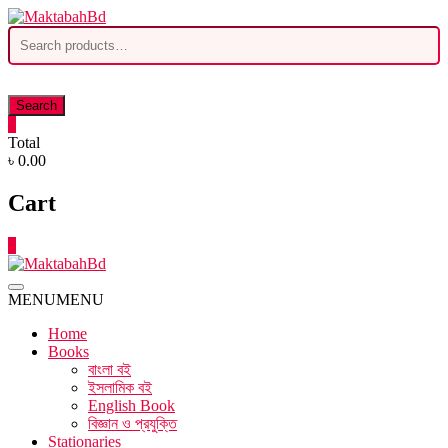
Skip
to
Search
content
for:
Search
0
Total
৳ 0.00
Cart
0
MENU
MENU
Home
Books
বাংলা বই
ইসলামিক বই
English Book
বিজ্ঞান ও প্রযুক্তি
Stationaries