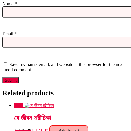
Name
*
Email
*
Save my name, email, and website in this browser for the next
time I comment.
Related products
Sale!
যে জীবন মরীচিকা
Original
Current
৳
175.00
৳
121.00
Add to cart