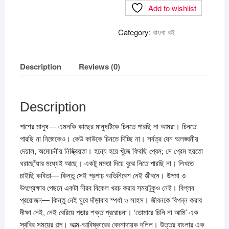
Add to wishlist
আমি
quantity
Category:
বাংলা বই
Description
Reviews (0)
Description
পাশের মানুষ— এমনকি কাছের মানুষটিকে চিনতে পারছি না আমরা। চিনতে
পারছি না নিজেকেও। কেউ কাউকে চিনতে দিচ্ছি না। সর্বত্র যেন অলঙ্ঘনীয়
দেয়াল, অমোচনীয় নিষ্ক্রিয়তা। হন্যে হয়ে খুঁজে ফিরছি প্রেম; সে প্রেম হয়তো
ধরাছোঁয়ার মধ্যেই আছে। একটু মমতা দিয়ে বুঝে নিতে পারছি না। লিখতে
চাইছি কবিতা— কিন্তু সেই প্রগাঢ় অভিনিবেশ নেই জীবনে। উপমা ও
উৎপ্রেক্ষার পেছনে একটা নীরব বিকেল খরচ করার সময়টুকুও নেই। বিপ্লব
প্রয়োজন— কিন্তু নেই ঘুরে দাঁড়াবার স্পর্ধা ও সাহস। জীবনকে বিপন্ন করার
দীক্ষা নেই, নেই বেরিয়ে পড়ার শক্ত প্ররোচনা। ‘তোমারে চিনি না আমি’ এক
স্থবির সময়ের গল্প। আত্ম-আবিষ্কারের বেদনাদায়ক দলিল। উত্তর বাংলার এক