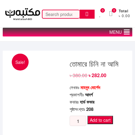
Skip
to
0
0
Total
Search
৳ 0.00
content
for:
MENU
Sale!
তোমারে চিনি না আমি
৳
380.00
Original
৳
282.00
Current
price
price
was:
is:
লেখকঃ
মাহবুব মোর্শেদ
৳ 380.00.
৳ 282.00.
প্রকাশনীঃ
আদর্শ
কভারঃ
হার্ড কভার
পৃষ্ঠাসংখ্যাঃ
208
তোমারে
Add to cart
চিনি
না