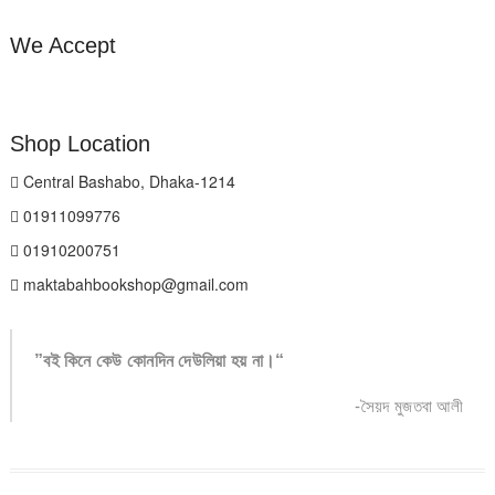
We Accept
Shop Location
Central Bashabo, Dhaka-1214
01911099776
01910200751
maktabahbookshop@gmail.com
”বই কিনে কেউ কোনদিন দেউলিয়া হয় না।“
-সৈয়দ মুজতবা আলী