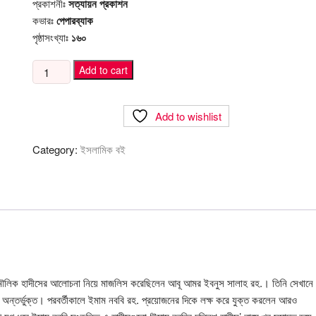
প্রকাশনীঃ
সত্যায়ন প্রকাশন
কভারঃ
পেপারব্যাক
পৃষ্ঠাসংখ্যাঃ
১৬০
নবিজির
Add to cart
পরশে,
সালাফের
Add to wishlist
দরসে
quantity
Category:
ইসলামিক বই
 মৌলিক হাদীসের আলোচনা নিয়ে মাজলিস করেছিলেন আবূ আমর ইবনুস সালাহ রহ.। তিনি সেখানে
ে অন্তর্ভুক্ত। পরবর্তীকালে ইমাম নববি রহ. প্রয়োজনের দিকে লক্ষ করে যুক্ত করলেন আরও