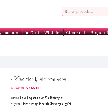
y account
Cart
Wishlist
Checkout
Regulat
নবিজির পরশে, সালাফের দরসে
৳
242.00
Original
৳
165.00
Current
price
price
was:
is:
লেখকঃ
ইমাম ইবনু রজব হাম্বলী রাহিমাহুল্লাহ
৳ 242.00.
৳ 165.00.
অনুবাদঃ
হাফিজ আল মুনাদি ও ফারহীন জান্নাত মুনাদি