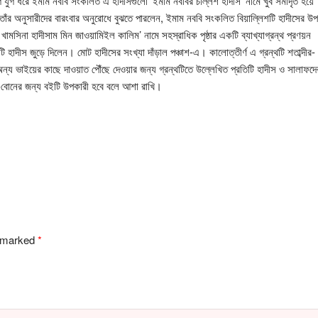
গ যুগ ধরে ইমাম নববি সংকলিত এ হাদীসগুলো ‘ইমাম নববির চল্লিশ হাদীস’ নামে খুব সমাদৃত হয়ে
তাঁর অনুসারীদের বারংবার অনুরোধে বুঝতে পারলেন, ইমাম নববি সংকলিত বিয়াল্লিশটি হাদীসের উ
ামসিনা হাদীসাম মিন জাওয়ামিইল কালিম’ নামে সহস্রাধিক পৃষ্ঠার একটি ব্যাখ্যাগ্রন্থ প্রণয়ন
াদীস জুড়ে দিলেন। মোট হাদীসের সংখ্যা দাঁড়াল পঞ্চাশ-এ। কালোত্তীর্ণ এ গ্রন্থটি শতাব্দীর-
ন্য ভাইয়ের কাছে দাওয়াত পৌঁছে দেওয়ার জন্য গ্রন্থটিতে উল্লেখিত প্রতিটি হাদীস ও সালাফদে
ই-বোনের জন্য বইটি উপকারী হবে বলে আশা রাখি।
e marked
*