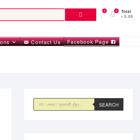
Search
0
0
Total
৳ 0.00
for:
Facebook Page
ions
Contact Us
Products
SEARCH
search