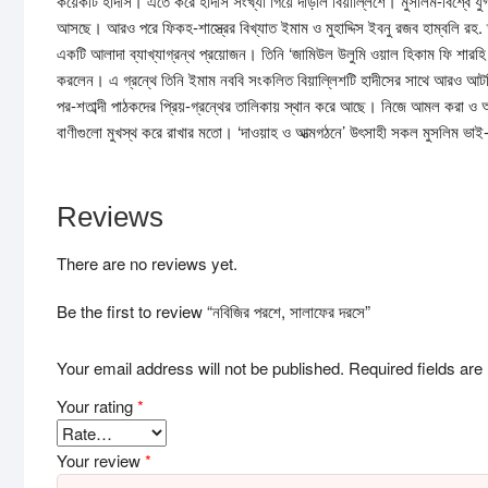
কয়েকটি হাদীস। এতে করে হাদীস সংখ্যা গিয়ে দাঁড়াল বিয়াল্লিশে। মুসলিম-বিশ্বে যু
আসছে। আরও পরে ফিকহ-শাস্ত্রের বিখ্যাত ইমাম ও মুহাদ্দিস ইবনু রজব হাম্বলি রহ. 
একটি আলাদা ব্যাখ্যাগ্রন্থ প্রয়োজন। তিনি ‘জামিউল উলুমি ওয়াল হিকাম ফি শারহি খ
করলেন। এ গ্রন্থে তিনি ইমাম নববি সংকলিত বিয়াল্লিশটি হাদীসের সাথে আরও আটটি হ
পর-শতাব্দী পাঠকদের প্রিয়-গ্রন্থের তালিকায় স্থান করে আছে। নিজে আমল করা ও অ
বাণীগুলো মুখস্থ করে রাখার মতো। ‘দাওয়াহ ও আত্মগঠনে’ উৎসাহী সকল মুসলিম ভা
Reviews
There are no reviews yet.
Be the first to review “নবিজির পরশে, সালাফের দরসে”
Your email address will not be published.
Required fields ar
Your rating
*
Your review
*