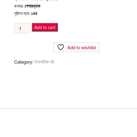
কভারঃ
পেপারব্যাক
পৃষ্ঠাসংখ্যাঃ
১৪৪
নবি
Add to cart
জীবনের
গল্প
Add to wishlist
quantity
Category:
ইসলামিক বই