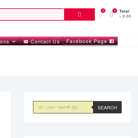
Search
0
0
Total
৳ 0.00
for:
Facebook Page
ions
Contact Us
Products
SEARCH
search