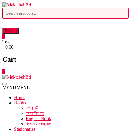
Skip
to
Search
content
for:
Search
0
Total
৳ 0.00
Cart
0
MENU
MENU
Home
Books
বাংলা বই
ইসলামিক বই
English Book
বিজ্ঞান ও প্রযুক্তি
Stationaries