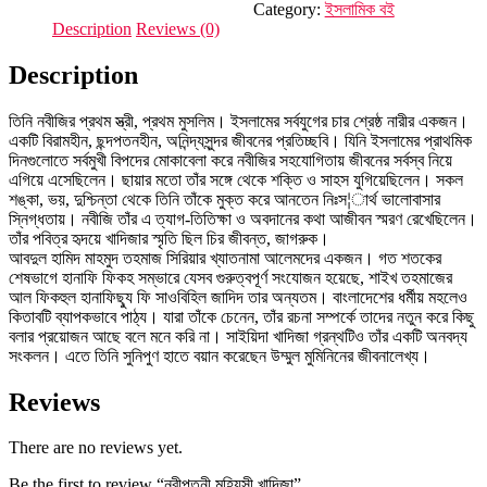
Category:
ইসলামিক বই
Description
Reviews (0)
Description
তিনি নবীজির প্রথম স্ত্রী, প্রথম মুসলিম। ইসলামের সর্বযুগের চার শ্রেষ্ঠ নারীর একজন।
একটি বিরামহীন, ছন্দপতনহীন, অনিন্দ্যসুন্দর জীবনের প্রতিচ্ছবি। যিনি ইসলামের প্রাথমিক
দিনগুলোতে সর্বমুখী বিপদের মোকাবেলা করে নবীজির সহযোগিতায় জীবনের সর্বস্ব নিয়ে
এগিয়ে এসেছিলেন। ছায়ার মতো তাঁর সঙ্গে থেকে শক্তি ও সাহস যুগিয়েছিলেন। সকল
শঙ্কা, ভয়, দুশ্চিন্তা থেকে তিনি তাঁকে মুক্ত করে আনতেন নিঃস¦ার্থ ভালোবাসার
স্নিগ্ধতায়। নবীজি তাঁর এ ত্যাগ-তিতিক্ষা ও অবদানের কথা আজীবন স্মরণ রেখেছিলেন।
তাঁর পবিত্র হৃদয়ে খাদিজার স্মৃতি ছিল চির জীবন্ত, জাগরুক।
আবদুল হামিদ মাহমুদ তহমাজ সিরিয়ার খ্যাতনামা আলেমদের একজন। গত শতকের
শেষভাগে হানাফি ফিকহ সম্ভারে যেসব গুরুত্বপূর্ণ সংযোজন হয়েছে, শাইখ তহমাজের
আল ফিকহুল হানাফিছ্যু ফি সাওবিহিল জাদিদ তার অন্যতম। বাংলাদেশের ধর্মীয় মহলেও
কিতাবটি ব্যাপকভাবে পাঠ্য। যারা তাঁকে চেনেন, তাঁর রচনা সম্পর্কে তাদের নতুন করে কিছু
বলার প্রয়োজন আছে বলে মনে করি না। সাইয়িদা খাদিজা গ্রন্থটিও তাঁর একটি অনবদ্য
সংকলন। এতে তিনি সুনিপুণ হাতে বয়ান করেছেন উম্মুল মুমিনিনের জীবনালেখ্য।
Reviews
There are no reviews yet.
Be the first to review “নবীপত্নী মহিয়সী খাদিজা”