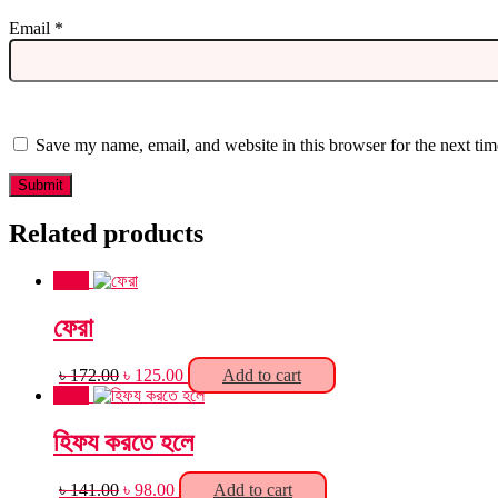
Email
*
Save my name, email, and website in this browser for the next ti
Related products
Sale!
ফেরা
Original
Current
৳
172.00
৳
125.00
Add to cart
price
price
Sale!
was:
is:
৳ 172.00.
৳ 125.00.
হিফয করতে হলে
Original
Current
৳
141.00
৳
98.00
Add to cart