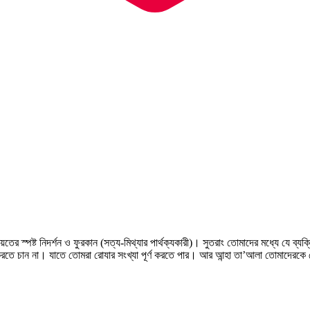
েতের স্পষ্ট নিদর্শন ও ফুরকান (সত্য-মিথ্যার পার্থক্যকারী)। সুতরাং তোমাদের মধ্যে যে 
চান না। যাতে তোমরা রোযার সংখ্যা পূর্ণ করতে পার। আর আন্হা তা’আলা তোমাদেরকে যে হি