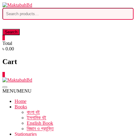
Skip
to
Search
content
for:
Search
0
Total
৳ 0.00
Cart
0
MENU
MENU
Home
Books
বাংলা বই
ইসলামিক বই
English Book
বিজ্ঞান ও প্রযুক্তি
Stationaries