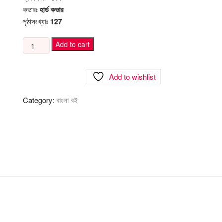
কভারঃ
হার্ড কভার
পৃষ্ঠাসংখ্যাঃ
127
পড়ো
Add to cart
পড়ো
পড়ো
Add to wishlist
quantity
Category:
বাংলা বই