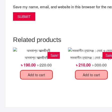
Save my name, email, and website in this browser for the ne
Related products
Sale!
Sale
অসমাপ্ত আত্মজীবনী
সমকালীন চ্যালেঞ্জ : নেতা ও নেতৃত্
৳
190.00
৳
220.00
Original
Current
৳
210.00
৳
300.00
Ori
Cur
price
price
pri
pri
was:
is:
wa
is:
Add to cart
Add to cart
৳ 220.00.
৳ 190.00.
৳ 3
৳ 2