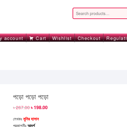
y account
Cart
Wishlist
Checkout
Regulat
পড়ো পড়ো পড়ো
৳
267.00
Original
৳
198.00
Current
price
price
was:
is:
লেখকঃ
মুনির হাসান
৳ 267.00.
৳ 198.00.
প্রকাশনীঃ
আদর্শ