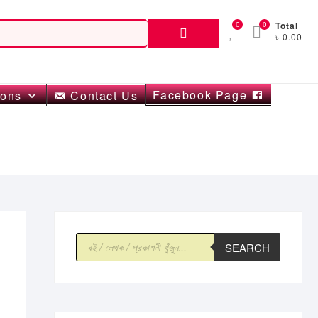
Search
0
0
Total
৳ 0.00
for:
Facebook Page
ions
Contact Us
Products
SEARCH
search