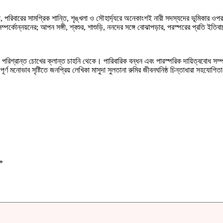
য়, পরিবারের সামগ্রিক শান্তি, শৃঙ্খলা ও সৌহার্দ্যরে অনেকাংশই নারী সদস্যদের ভূমিকার 
পর্কোন্নয়নের; আপন সঙ্গী, শ্বশুর, শাশুড়ি, ননদের সঙ্গে বোঝাপড়ার, পরস্পরের প্রতি ইতিবাচক
 যাত্রায় পরিশ্রান্ত চোখের ক্লান্ত চাহনি থেকে। পারিবারিক বন্ধন এবং পারস্পরিক দায়িত্
ণ মনোভাব সৃষ্টিতে জনপ্রিয় লেখিকা মাসুদা সুলতানা রুমির জীবনঘনিষ্ঠ চিন্তাধারা সহযোগ
*