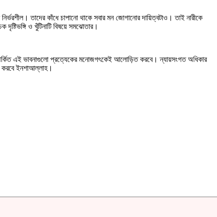
ওপর নির্ভরশীল। তাদের কাঁধে চাপানো থাকে সবার মন জোগানোর দায়িত্বটাও। তাই নারীকে
 দৃষ্টিভঙ্গি ও খুঁটিনাটি বিষয়ে সমঝোতার।
ববোধ সম্পর্কিত এই ভাবনাগুলো প্রত্যেকের মনোজগৎকেই আলোড়িত করবে। ন্যায়সংগত অধিকার
িতা করবে ইনশাআল্লাহ।