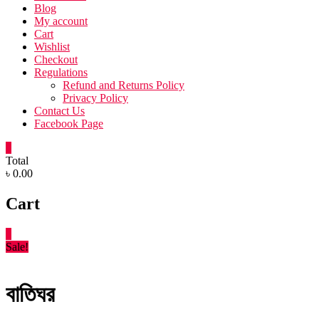
Blog
My account
Cart
Wishlist
Checkout
Regulations
Refund and Returns Policy
Privacy Policy
Contact Us
Facebook Page
0
Total
৳ 0.00
Cart
0
Sale!
বাতিঘর