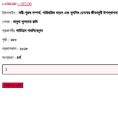
Original
Current
৳
190.00
৳
185.00
price
price
ট্যাগলাইন :
নারী-পুরুষ সম্পর্ক, পারিবারিক বন্ধন এবং মুসলিম চেতনার জীবনমুখী উপস্থাপনা
was:
is:
৳ 190.00.
৳ 185.00.
লেখক :
মাসুদা সুলতানা রুমি
প্রকাশনীঃ
গার্ডিয়ান পাবলিকেশন্স
পৃষ্ঠা :
২৮০
প্রকাশকাল :
২০১৮
সংস্করণ :
৪র্থ
বাতিঘর
quantity
Add to cart