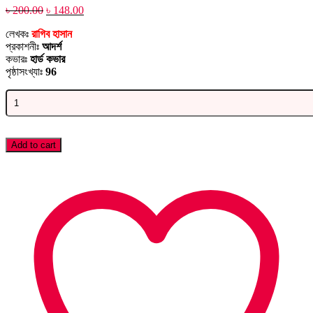
Original
Current
৳
200.00
৳
148.00
price
price
লেখকঃ
রাগিব হাসান
was:
is:
প্রকাশনীঃ
আদর্শ
৳ 200.00.
৳ 148.00.
কভারঃ
হার্ড কভার
পৃষ্ঠাসংখ্যাঃ
96
বিজ্ঞানীদের
কাণ্ডকারখানা
quantity
Add to cart