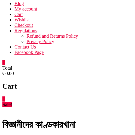
Blog
My account
Cart
Wishlist
Checkout
Regulations
Refund and Returns Policy
Privacy Policy
Contact Us
Facebook Page
0
Total
৳ 0.00
Cart
0
Sale!
বিজ্ঞানীদের কাণ্ডকারখানা