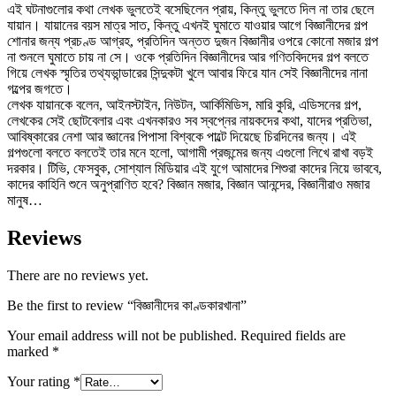
এই ঘটনাগুলোর কথা লেখক ভুলতেই বসেছিলেন প্রায়, কিন্তু ভুলতে দিল না তার ছেলে
যায়ান। যায়ানের বয়স মাত্র সাত, কিন্তু এখনই ঘুমাতে যাওয়ার আগে বিজ্ঞানীদের গল্প
শোনার জন্য প্রচণ্ড আগ্রহ, প্রতিদিন অন্তত দুজন বিজ্ঞানীর ওপরে কোনো মজার গল্প
না শুনলে ঘুমাতে চায় না সে। ওকে প্রতিদিন বিজ্ঞানীদের আর গণিতবিদদের গল্প বলতে
গিয়ে লেখক স্মৃতির তথ্যভান্ডারের সিন্দুকটা খুলে আবার ফিরে যান সেই বিজ্ঞানীদের নানা
গল্পের জগতে।
লেখক যায়ানকে বলেন, আইনস্টাইন, নিউটন, আর্কিমিডিস, মারি কুরি, এডিসনের গল্প,
লেখকের সেই ছোটবেলার এবং এখনকারও সব স্বপ্নের নায়কদের কথা, যাদের প্রতিভা,
আবিষ্কারের নেশা আর জ্ঞানের পিপাসা বিশ্বকে পাল্টে দিয়েছে চিরদিনের জন্য। এই
গল্পগুলো বলতে বলতেই তার মনে হলো, আগামী প্রজন্মের জন্য এগুলো লিখে রাখা বড়ই
দরকার। টিভি, ফেসবুক, সোশ্যাল মিডিয়ার এই যুগে আমাদের শিশুরা কাদের নিয়ে ভাববে,
কাদের কাহিনি শুনে অনুপ্রাণিত হবে? বিজ্ঞান মজার, বিজ্ঞান আনন্দের, বিজ্ঞানীরাও মজার
মানুষ…
Reviews
There are no reviews yet.
Be the first to review “বিজ্ঞানীদের কাণ্ডকারখানা”
Your email address will not be published.
Required fields are
marked
*
Your rating
*