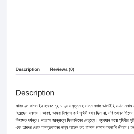
Description
Reviews (0)
Description
সায়্যিদুল কাওনাইন হজরত মুহাম্মাদুর রাসুলুল্লাহ সাল্লাল্লাহু আলাইহি ওয়াসাল্ল
‘হয়েছেন বললাম। কারণ, আমরা বিশ্বাস করি পৃথিবী যখন ছিল না, নবি তখনও ছ
কিয়ামত পর্যন্ত। অতঃপর জান্নাতুল ফিরদাউসের নেতৃত্বে। ব্যবধান হলো পৃথিবীর স
এবং তারপর থেকে অনন্তকালের জন্য আছেন রুহ মাআল জাসাদ বারজাখি জীবনে। হুজুর