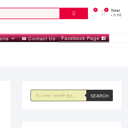
Search
0
0
Total
৳ 0.00
for:
Facebook Page
ions
Contact Us
Products
SEARCH
search