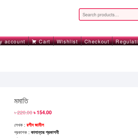
y account
Cart
Wishlist
Checkout
Regulat
মমাতি
৳
220.00
Original
৳
154.00
Current
price
price
was:
is:
লেখক :
রশীদ জামীল
৳ 220.00.
৳ 154.00.
প্রকাশক :
কালান্তর প্রকাশনী