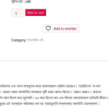
পৃষ্ঠাসংখ্যা :
১৪৪
মমাতি
Add to cart
quantity
Add to wishlist
Category:
ইসলামিক বই
াম সর্বকালের এবং সকল মাখলুকের জন্য রহমতস্বরূপ প্রেরিত হয়েছেন। ‘হয়েছিলেন’ না-বলে
িলেন। হজরত আদম আলাইহিস সালামকে সৃষ্টি করার আগেও ছিলেন। আজও আছেন। থাকবেন
ৃষ্টির আগে ছিলো রুহে মুহাম্মদি। ৬৩ বছর ছিলেন রুহ এবং জিসমে আতহারসমেত দুনিয়াবি জীবনে।
ের এই অবস্থাকে পরিভাষায় বলা হয় ‘হায়াতুন্নবি সাল্লাল্লাহু আলাইহি ওয়াসাল্লাম’।