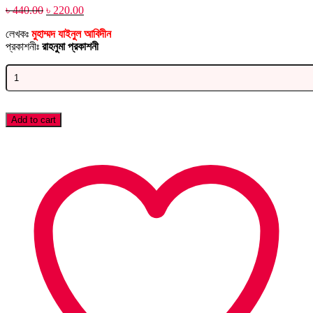
Original
Current
৳
440.00
৳
220.00
price
price
লেখকঃ
মুহাম্মদ যাইনুল আবিদীন
was:
is:
প্রকাশনীঃ
রাহনুমা প্রকাশনী
৳ 440.00.
৳ 220.00.
মানুষ
হত্যার
দলিল
quantity
Add to cart