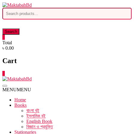
Skip
to
Search
content
for:
Search
0
Total
৳ 0.00
Cart
0
MENU
MENU
Home
Books
বাংলা বই
ইসলামিক বই
English Book
বিজ্ঞান ও প্রযুক্তি
Stationaries