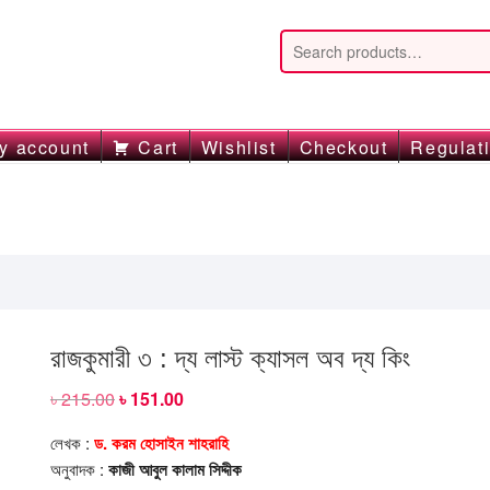
y account
Cart
Wishlist
Checkout
Regulat
রাজকুমারী ৩ : দ্য লাস্ট ক্যাসল অব দ্য কিং
৳
215.00
Original
৳
151.00
Current
price
price
was:
is:
লেখক :
ড. করম হোসাইন শাহরাহি
৳ 215.00.
৳ 151.00.
অনুবাদক :
কাজী আবুল কালাম সিদ্দীক