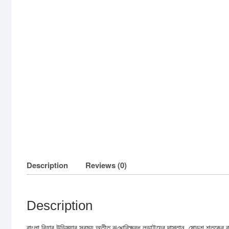
Description
Reviews (0)
Description
বাংলা বিহার উড়িষ্যার সুরম্য অতীত ঝঞ্ঝাবিক্ষুব্ধ লড়াইয়ের দাস্তান, ষোড়শ শতকের ব