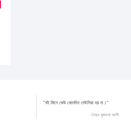
inal
ent
e
e
:
5.00.
5.00.
”বই কিনে কেউ কোনদিন দেউলিয়া হয় না।“
-সৈয়দ মুজতবা আলী