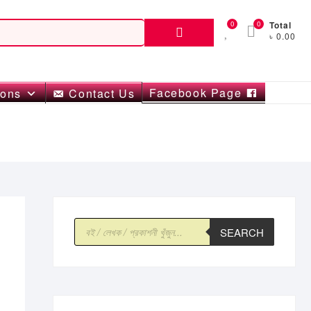
Search
0
0
Total
৳ 0.00
for:
Facebook Page
ions
Contact Us
Products
SEARCH
search