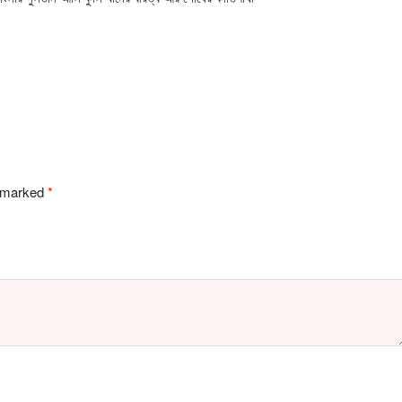
e marked
*