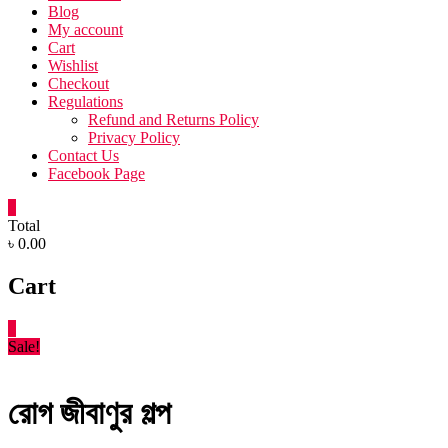
Blog
My account
Cart
Wishlist
Checkout
Regulations
Refund and Returns Policy
Privacy Policy
Contact Us
Facebook Page
0
Total
৳ 0.00
Cart
0
Sale!
রোগ জীবাণুর গল্প