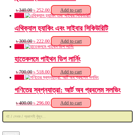
Original
Current
৳
340.00
৳
252.00
Add to cart
price
price
Sale!
was:
is:
৳ 340.00.
৳ 252.00.
এথিক্যাল হ্যাকিং এবং সাইবার সিকিউরিটি
Original
Current
৳
300.00
৳
222.00
Add to cart
price
price
Sale!
was:
is:
৳ 300.00.
৳ 222.00.
হাতেকলমে পাইথন ডিপ লার্নিং
Original
Current
৳
700.00
৳
518.00
Add to cart
price
price
Sale!
was:
is:
৳ 700.00.
৳ 518.00.
গণিতের স্বপ্নযাত্রা: আর্ট অব প্রবলেম সলভিং
Original
Current
৳
400.00
৳
296.00
Add to cart
price
price
Products
was:
is:
search
৳ 400.00.
৳ 296.00.
Search