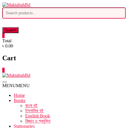
Skip
to
Search
content
for:
Search
0
Total
৳ 0.00
Cart
0
MENU
MENU
Home
Books
বাংলা বই
ইসলামিক বই
English Book
বিজ্ঞান ও প্রযুক্তি
Stationaries