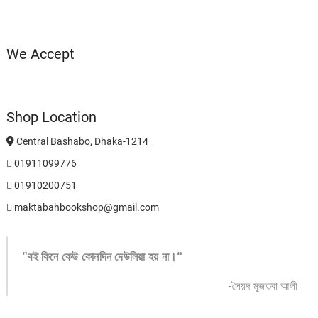
We Accept
Shop Location
Central Bashabo, Dhaka-1214
01911099776
01910200751
maktabahbookshop@gmail.com
”বই কিনে কেউ কোনদিন দেউলিয়া হয় না।“
-সৈয়দ মুজতবা আলী