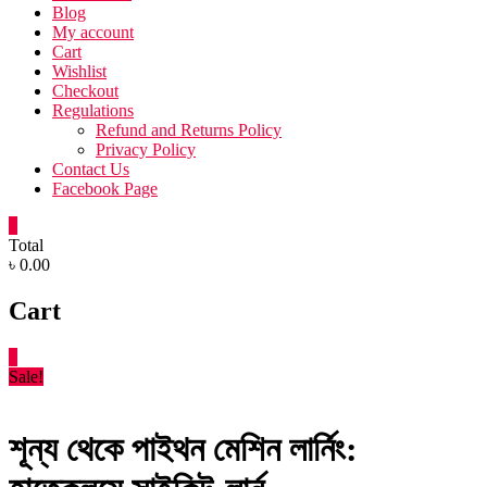
Blog
My account
Cart
Wishlist
Checkout
Regulations
Refund and Returns Policy
Privacy Policy
Contact Us
Facebook Page
0
Total
৳ 0.00
Cart
0
Sale!
শূন্য থেকে পাইথন মেশিন লার্নিং: