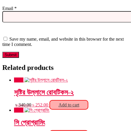
Email
*
Save my name, email, and website in this browser for the next
time I comment.
Related products
Sale!
সৃষ্টির উল্লাসে রোবটিকস-২
Original
Current
৳
340.00
৳
252.00
Add to cart
price
price
Sale!
was:
is:
৳ 340.00.
৳ 252.00.
সি প্রোগ্রামিং