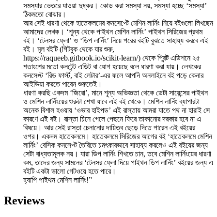
সমস্যার ভেতরে যাওয়া দুষ্কর। কোড করা সমস্যা নয়, সমস্যা হচ্ছে ‘সমস্যা’
ঠিকমতো বোঝার।
আর সেই ধারণা থেকে হাতেকলমের কনসেপ্টে মেশিন লার্নিং নিয়ে বইগুলো লিখছেন
আমাদের লেখক। ‘শূন্য থেকে পাইথন মেশিন লার্নিং’ পাইথন সিরিজের প্রথম
বই। ‘টেনসর ফ্লো’ ও ‘ডিপ লার্নিং’ নিয়ে পরের বইটি বুঝতে সাহায্য করবে এই
বই। মূল বইটি (গিটবুক থেকে যার শুরু,
https://raqueeb.gitbook.io/scikit-learn/) থেকে প্রিন্ট এডিশনে ২৫
শতাংশের মতো কনটেন্ট এডিট বা যোগ হয়েছে বলে ধারণা করা যায়। লেখকের
কনসেপ্ট ‘রিড ফার্স্ট, বাই লেটার’-এর ফলে আপনি অনলাইনে বই পড়ে কেনার
আইডিয়া করতে পারেন শুরুতেই।
ধারণা করছি একদম ‘জিরো’, মানে শূন্য অভিজ্ঞতা থেকে ডেটা সায়েন্সের পাইথন
ও মেশিন লার্নিংয়ের শুরুটা শেখা যাবে এই বই থেকে। মেশিন লার্নিং ব্যাপারটা
অনেক বিশাল হওয়ায় ‘ওভার হাইপড’ এই রাস্তায় আমরা যাতে পথ না হারাই সে
কারণে এই বই। রাস্তা চিনে গেলে পেছনে ফিরে তাকানোর দরকার হবে না এ
বিষয়ে। আর সেই রাস্তা চেনানোর দায়িত্ব ছেড়ে দিতে পারেন এই বইয়ের
ওপর। একদম হাতেকলমে। হাতেকলমে সিরিজের আগের বই ‘হাতেকলমে মেশিন
লার্নিং’ বেসিক কনসেপ্ট তৈরিতে চমৎকারভাবে সাহায্য করলেও এই বইয়ের জন্য
সেটা বাধ্যতামূলক নয়। যারা ডিপ লার্নিং শিখতে চান, তবে মেশিন লার্নিংয়ের ধারণা
কম, তাদের জন্য সামনের ‘টেনসর ফ্লো দিয়ে পাইথন ডিপ লার্নিং’ বইয়ের জন্য এ
বইটি একটা ভালো গেটওয়ে হতে পারে।
হ্যাপি পাইথন মেশিন লার্নিং!”
Reviews