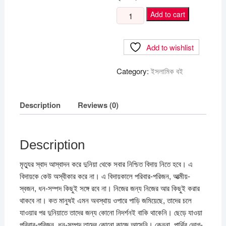
শেষ
Add to cart
বিদায়ের
আগে
Add to wishlist
রেখে
যাও
Category:
ইসলামিক বই
কিছু
উত্তম
নিদর্শন
Description
Reviews (0)
quantity
Description
মৃত্যুর স্বাদ আস্বাদন করে দুনিয়া থেকে সবার নিশ্চিত বিদায় নিতে হবে। এ
বিদায়কে কেউ অস্বীকার করে না। এ বিদায়কালে পরিবার-পরিজন, আত্মীয়-
স্বজন, ধন-সম্পদ কিছুই সঙ্গে রবে না। নিজের জন্য নিজের আর কিছুই করার
থাকবে না। কত মানুষই এমন অবস্থায় ওপারে পাড়ি জমিয়েছে, তাদের চলে
যাওয়ার পর দুনিয়াতে তাদের জন্য কোনো নিদর্শনই বাকি থাকেনি। ছেড়ে যাওয়া
পরিবার-পরিজন, ধন-সম্পদ তাদের কোনো কাজে আসেনি। কেননা, পার্থিব ভোগ-