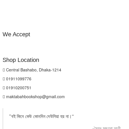
We Accept
Shop Location
Central Bashabo, Dhaka-1214
01911099776
01910200751
maktabahbookshop@gmail.com
”বই কিনে কেউ কোনদিন দেউলিয়া হয় না।“
-সৈয়দ মুজতবা আলী