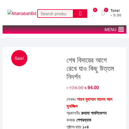
Skip
to
0
0
Total
Search
৳ 0.00
content
for:
MENU
Sale!
শেষ বিদায়ের আগে
রেখে যাও কিছু উত্তম
নিদর্শন
৳
134.00
Original
৳
94.00
Current
price
price
was:
is:
লেখকঃ
শায়খ মুহাম্মাদ সালেহ আল
৳ 134.00.
৳ 94.00.
মুনাজ্জিদ
প্রকাশনীঃ
রুহামা
পাবলিকেশন
কভারঃ
পেপারব্যাক
পৃষ্ঠাসংখ্যাঃ
১০৪