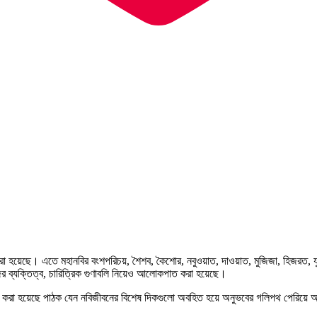
করা হয়েছে। এতে মহানবির বংশপরিচয়, শৈশব, কৈশোর, নবুওয়াত, দাওয়াত, মুজিজা, হিজরত, ‍যুদ্
ির ব্যক্তিত্ব, চারিত্রিক গুণাবলি নিয়েও আলোকপাত করা হয়েছে।
চেষ্টা করা হয়েছে পাঠক যেন নবিজীবনের বিশেষ দিকগুলো অবহিত হয়ে অনুভবের গলিপথ পেরিয়ে অ