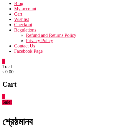
Blog
My account
Cart
Wishlist
Checkout
Regulations
Refund and Returns Policy
Privacy Policy
Contact Us
Facebook Page
0
Total
৳ 0.00
Cart
0
Sale!
শ্রেষ্ঠমানব