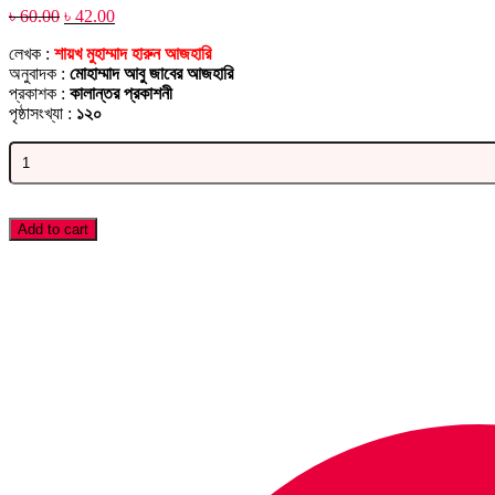
Original
Current
৳
60.00
৳
42.00
price
price
লেখক :
শায়খ মুহাম্মাদ হারুন আজহারি
was:
is:
অনুবাদক :
মোহাম্মাদ আবু জাবের আজহারি
৳ 60.00.
৳ 42.00.
প্রকাশক :
কালান্তর প্রকাশনী
পৃষ্ঠাসংখ্যা :
১২০
শ্রেষ্ঠমানব
quantity
Add to cart