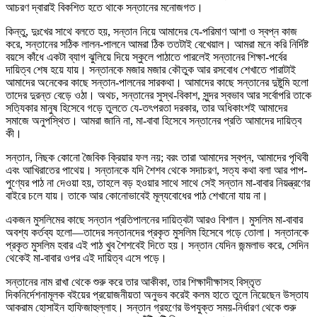
আচরণ দ্বারাই বিকশিত হতে থাকে সন্তানের মনোজগত।
কিন্তু, দুঃখের সাথে বলতে হয়, সন্তান নিয়ে আমাদের যে-পরিমাণ আশা ও স্বপ্ন ক
াজ
করে, সন্তানের সঠিক লালন-পালনে আমরা ঠিক ততটাই বেখেয়াল। আমরা মনে করি নির্দিষ্ট
বয়সে কাঁধে একটা ব্যাগ ঝুলিয়ে দিয়ে স্কুলে পাঠাতে পারলেই সন্তানের শিক্ষা-পর্বের
দায়িত্ব শেষ হয়ে যায়। সন্তানকে মজার মজার কৌতুক আর রসবোধ শেখাতে পারাটাই
আমাদের অনেকের কাছে সন্তান-পালনের সারকথা। আমাদের কাছে সন্তানের দুষ্টুমি হলো
তাদের দুরন্ত বেড়ে ওঠা। অথচ, সন্তানের সুস্থ-বিকাশ, সুন্দর স্বভাব আর সর্বোপরি তাকে
সত্যিকার মানুষ হিসেবে গড়ে তুলতে যে-তৎপরতা দরকার, তার অধিকাংশই আমাদের
সমাজে অনুপস্থিত। আমরা জানি না, মা-বাবা হিসেবে সন্তানের প্রতি আমাদের দায়িত্ব
কী।
সন্তান, নিছক কোনো জৈবিক ক্রিয়ার ফল নয়; বরং তারা আমাদের স্বপ্ন, আমাদের পৃথিবী
এবং আখিরাতের পাথেয়। সন্তানকে যদি শৈশব থেকে সদাচরণ, সত্য কথা বলা আর পাপ-
পুণ্যের পাঠ না দেওয়া হয়, তাহলে বড় হওয়ার সাথে সাথে সেই সন্তান মা-বাবার নিয়ন্ত্রণের
বাইরে চলে যায়। তাকে আর কোনোভাবেই মূল্যবোধের পাঠ শেখানো যায় না।
একজন মুসলিমের কাছে সন্তান প্রতিপালনের দায়িত্বটা আরও বিশাল। মুসলিম মা-বাবার
অবশ্য কর্তব্য হলো—তাদের সন্তানদের প্রকৃত মুসলিম হিসেবে গড়ে তোলা। সন্তানকে
প্রকৃত মুসলিম হবার এই পাঠ খুব শৈশবেই দিতে হয়। সন্তান যেদিন জন্মলাভ করে, সেদিন
থেকেই মা-বাবার ওপর এই দায়িত্ব এসে পড়ে।
সন্তানের নাম রাখা থেকে শুরু করে তার আকীকা, তার শিক্ষাদীক্ষাসহ বিস্তৃত
দিকনির্দেশনামূলক বইয়ের প্রয়োজনীয়তা অনুভব করেই কলম হাতে তুলে নিয়েছেন উস্তায
আকরাম হোসাইন হাফিজাহুল্লাহ। সন্তান গ্রহণের উপযুক্ত সময়-নির্ধারণ থেকে শুরু