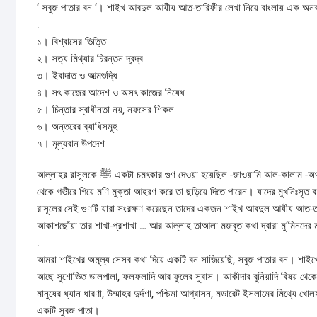
‘ সবুজ পাতার বন ‘। শাইখ আবদুল আযীয আত-তারিফীর লেখা নিয়ে বাংলায় এক অন
.
১। বিশ্বাসের ভিত্তি
২। সত্য মিথ্যার চিরন্তন দ্বন্দ্ব
৩। ইবাদাত ও আত্মশুদ্ধি
৪। সৎ কাজের আদেশ ও অসৎ কাজের নিষেধ
৫। চিন্তার স্বাধীনতা নয়, নফসের শিকল
৬। অন্তরের ব্যাধিসমূহ
৭। মূল্যবান উপদেশ
আল্লাহর রাসূলকে ﷺ একটা চমৎকার গুণ দেওয়া হয়েছিল -জাওয়ামি আল-কালাম -অর্থাৎ অল্প কথায় গভীর ভাব ব্যক্ত করার ক্ষমতা। যারা ইলমের সাথে প্রজ্ঞার মিশেলে ইলমের গভীর
থেকে গভীরে গিয়ে মণি মুক্তা আহরণ করে তা ছড়িয়ে দিতে পারেন। যাদের মুখনিঃসৃ
রাসূলের সেই গুণটি যারা সংরক্ষণ করেছেন তাদের একজন শাইখ আবদুল আযীয আত-তারিফ
আকাশছোঁয়া তার শাখা-প্রশাখা … আর আল্লাহ তাআলা মজবুত কথা দ্বারা মু’মিনদের 
.
আমরা শাইখের অমূল্য সেসব কথা দিয়ে একটি বন সাজিয়েছি, সবুজ পাতার বন। শাইখের
আছে সুশোভিত ডালপালা, ফলফলাদি আর ফুলের সুবাস। আকীদার বুনিয়াদি বিষয় থেকে শ
মানুষের ধ্যান ধারণা, উম্মাহর দুর্দশা, পশ্চিমা আগ্রাসন, মডারেট ইসলামের মিথ্যে 
একটি সুবজ পাতা।