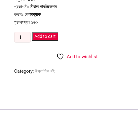
সীরাত পাবলিকেশন
প্রকাশনীঃ
পেপারব্যাক
কভারঃ
১৬০
পৃষ্ঠাসংখ্যাঃ
সবুজ
Add to cart
পাতার
বন
Add to wishlist
quantity
Category:
ইসলামিক বই