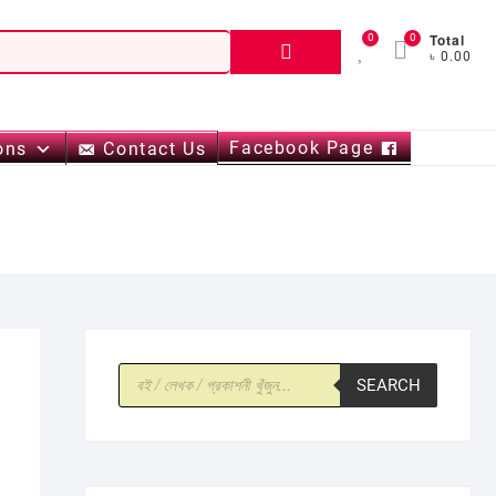
Total
0
0
Search
৳ 0.00
for:
Facebook Page
ons
Contact Us
Products
SEARCH
search