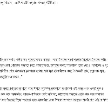
বদ্য কিতাব। মোট সাতটি অধ্যায় থাকছে বইটিতে।
ত বাক্যগুলো শ্রোতার অন্তরে গিয়ে আঘাত করে, চিন্তার জগতে আলোড়ন তুলে দেয়।
আমাদের এ যুগ
ীর. তাঁর কথাগুলো কুরআনে ভাষায় যেন সূরা ইবরাহীমের সেই ‘একেকটি বৃক্ষ, সুদৃঢ় যার মূল,
মজবুতি দান করেন…’
 হৃদয়ে শিহরণ জাগানো আর ঈমানে স্ফুলিঙ্গ জ্বালানো কথামালা এই বনের এক একটি বৃক্ষ।
ুরু করে আত্মশুদ্ধি, শাসক-শাসিতের প্রতি নসিহত, আলেমের মানহাজ থেকে শুরু করে সাধারণ
খোলস সব বিষয়েই প্রিয় শাইখের হৃদয় জাগানিয়া এবং শিহরণ জাগানো বাক্যের গাঁথনি যেন এই বাগানে