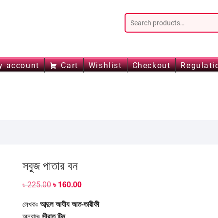
y account
Cart
Wishlist
Checkout
Regulati
সবুজ পাতার বন
৳
160.00
Original
Current
৳
225.00
price
price
was:
is:
আব্দুল আযীয আত-তারীফী
লেখকঃ
৳ 225.00.
৳ 160.00.
সীরাত টিম
অনুবাদঃ