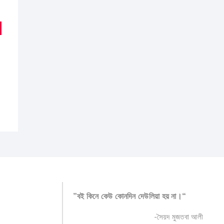
inal
ent
e
e
:
7.00.
2.00.
”বই কিনে কেউ কোনদিন দেউলিয়া হয় না।“
-সৈয়দ মুজতবা আলী