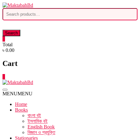
Skip
to
Search
content
for:
Search
0
Total
৳ 0.00
Cart
0
MENU
MENU
Home
Books
বাংলা বই
ইসলামিক বই
English Book
বিজ্ঞান ও প্রযুক্তি
Stationaries