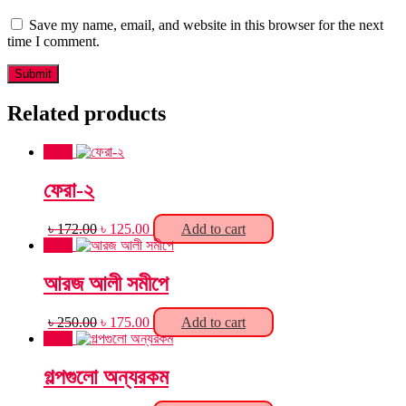
Save my name, email, and website in this browser for the next
time I comment.
Related products
Sale!
ফেরা-২
Original
Current
৳
172.00
৳
125.00
Add to cart
price
price
Sale!
was:
is:
৳ 172.00.
৳ 125.00.
আরজ আলী সমীপে
Original
Current
৳
250.00
৳
175.00
Add to cart
price
price
Sale!
was:
is:
৳ 250.00.
৳ 175.00.
গল্পগুলো অন্যরকম