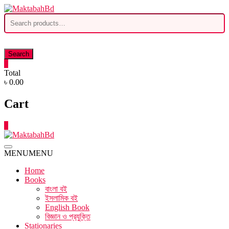
Skip
to
Search
content
for:
Search
0
Total
৳ 0.00
Cart
0
MENU
MENU
Home
Books
বাংলা বই
ইসলামিক বই
English Book
বিজ্ঞান ও প্রযুক্তি
Stationaries