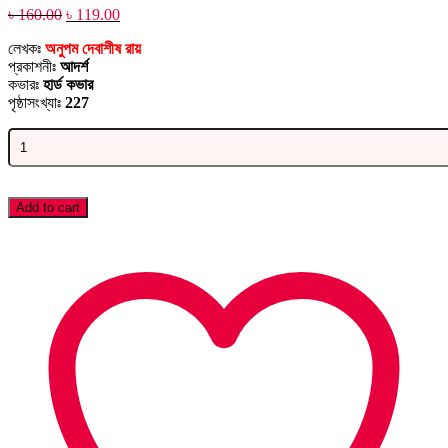
Original
Current
৳
160.00
৳
119.00
price
price
লেখকঃ
অনুপম দেবাশীষ রায়
was:
is:
প্রকাশনীঃ
আদর্শ
৳ 160.00.
৳ 119.00.
কভারঃ
হার্ড কভার
পৃষ্ঠাসংখ্যাঃ
227
স্কুল
মানে
আড্ডাখানা
quantity
Add to cart