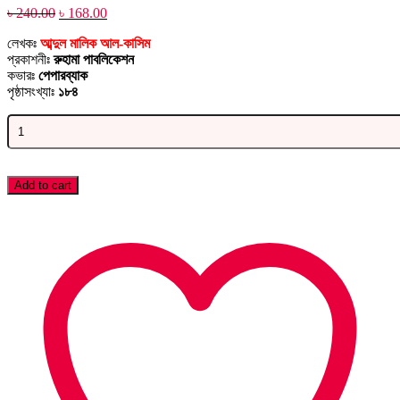
Original
Current
৳
240.00
৳
168.00
price
price
লেখকঃ
আব্দুল মালিক আল-কাসিম
was:
is:
প্রকাশনীঃ
রুহামা
পাবলিকেশন
৳ 240.00.
৳ 168.00.
কভারঃ
পেপারব্যাক
পৃষ্ঠাসংখ্যাঃ
১৮৪
স্বাগত
তোমায়
আলোর
ভুবনে
quantity
Add to cart