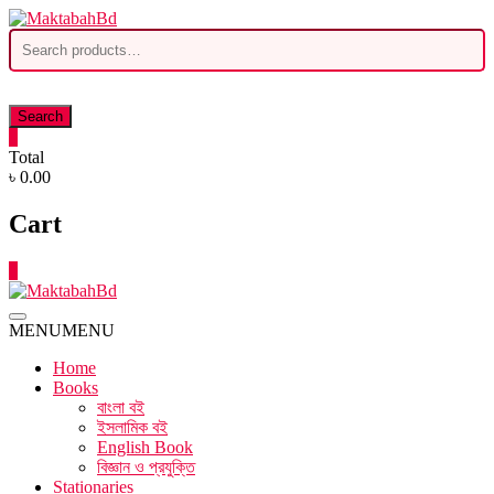
Skip
to
Search
content
for:
Search
0
Total
৳ 0.00
Cart
0
MENU
MENU
Home
Books
বাংলা বই
ইসলামিক বই
English Book
বিজ্ঞান ও প্রযুক্তি
Stationaries