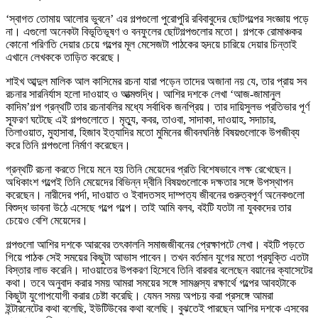
‘স্বাগত তোমায় আলোর ভুবনে’ এর গল্পগুলো পুরোপুরি রবিবাবুদের ছোটগল্পের সংজ্ঞায় পড়ে
না। এগুলো অনেকটা বিভূতিভূষণ ও বনফুলের ছোটগল্পগুলোর মতো। গল্পকে রোমাঞ্চকর
কোনো পরিণতি দেয়ার চেয়ে গল্পের মূল মেসেজটা পাঠকের হৃদয়ে চারিয়ে দেয়ার চিন্তাই
এখানে লেখককে তাড়িত করেছে।
শাইখ আব্দুল মালিক আল কাসিমের রচনা যারা পড়েন তাদের অজানা নয় যে, তার প্রায় সব
রচনার সারনির্যাস হলো দাওয়াহ ও আত্মশুদ্ধি। আশির দশকে লেখা ‘আজ-জামানুল
কাদিম’গল্প গ্রন্থটি তার রচনাবলির মধ্যে সর্বাধিক জনপ্রিয়। তার দায়িসুলভ প্রতিভার পূর্ণ
স্ফূরণ ঘটেছে এই গল্পগুলোতে। মৃত্যু, কবর, তাওবা, সাদাকা, দাওয়াহ, সদাচার,
তিলাওয়াত, মুহাসাবা, হিজাব ইত্যাদির মতো মুমিনের জীবনঘনিষ্ঠ বিষয়গুলোকে উপজীব্য
করে তিনি গল্পগুলো নির্মাণ করেছেন।
গ্রন্থটি রচনা করতে গিয়ে মনে হয় তিনি মেয়েদের প্রতি বিশেষভাবে লক্ষ রেখেছেন।
অধিকাংশ গল্পেই তিনি মেয়েদের বিভিন্ন দ্বীনি বিষয়গুলোকে দক্ষতার সঙ্গে উপস্থাপন
করেছেন। নারীদের পর্দা, দাওয়াত ও ইবাদতসহ দাম্পত্য জীবনের গুরুত্বপূর্ণ অনেকগুলো
বিশুদ্ধ ভাবনা উঠে এসেছে গল্পে গল্পে। তাই আমি বলব, বইটি যতটা না যুবকদের তার
চেয়েও বেশি মেয়েদের।
গল্পগুলো আশির দশকে আরবের তৎকালনি সমাজজীবনের প্রেক্ষাপটে লেখা। বইটি পড়তে
গিয়ে পাঠক সেই সময়ের কিছুটা আভাস পাবেন। তখন বর্তমান যুগের মতো প্রযুক্তি এতটা
বিস্তার লাভ করেনি। দাওয়াতের উপকরণ হিসেবে তিনি বারবার বলেছেন বয়ানের ক্যাসেটের
কথা। তবে অনুবাদ করার সময় আমরা সময়ের সঙ্গে সামঞ্জস্য রক্ষার্থে গল্পের আবহটাকে
কিছুটা যুগোপযোগী করার চেষ্টা করেছি। যেমন সময় অপচয় করা প্রসঙ্গে আমরা
ইন্টারনেটের কথা বলেছি, ইউটিউবের কথা বলেছি। বুঝতেই পারছেন আশির দশকে এসবের