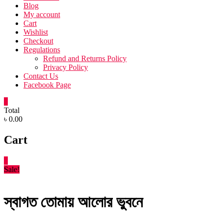
Blog
My account
Cart
Wishlist
Checkout
Regulations
Refund and Returns Policy
Privacy Policy
Contact Us
Facebook Page
0
Total
৳ 0.00
Cart
0
Sale!
স্বাগত তোমায় আলোর ভুবনে