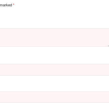
e marked
*