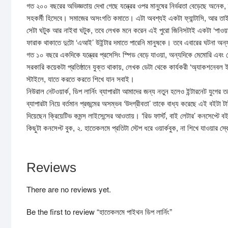
গত ২০০ বছরের অভিজ্ঞতায় দেখা গেছে যন্ত্রের ওপর মানুষের নির্ভরতা বেড়েছে অনেক, 
সহকর্মী হিসেবে। সমাজের অসংগতি কমাতে। এটা অবশ্যই একটা ফ্যান্টাসি, আর তাই এই
সেটা ঘটুক আর নাইবা ঘটুক, তবে লেখক মনে করেন এই পুরো জিনিসটাই একটা ‘পাওয়ারফু
ফারাক থাকাতে দুটো ‘এআই’ উইন্টার দমাতে পারেনি মানুষকে। তবে এবারের ঘটনা অন
গত ১০ বছরে একদিকে যন্ত্রের প্রসেসিং স্পিড বেড়ে যাওয়া, অন্যদিকে মেমোরি এবং স্টো
সরকারি কয়েকটা প্রতিষ্ঠানে যুক্ত থাকায়, লেখক ডেটা থেকে কার্যকরী ‘অ্যাকশনেবল
স্টাইলে, যাতে করতে করতে শিখে যান সবাই।
নিউরাল নেটওয়ার্ক, ডিপ লার্নিং ব্যাপারটা আমাদের জন্য নতুন হলেও ইন্টারনেট যুগের
ব্যাপারটা নিয়ে বর্তমান প্রজন্মের অসম্ভব ‘উদগ্রীবতা’ তাকে বাধ্য করেছে এই বইট
দিয়েছেন ক্রিয়েটিভ কমন্স লাইসেন্সের আওতায়। ‘রিড ফার্স্ট, বাই লেটার’ কনসেপ্ট
কিছুটা কনসেপ্ট বুক, ২. হাতেকলমে প্রতিটা স্টেপ ধরে ওয়ার্কবুক, না শিখে যাওয়ার 
Reviews
There are no reviews yet.
Be the first to review “হাতেকলমে পাইথন ডিপ লার্নিং”