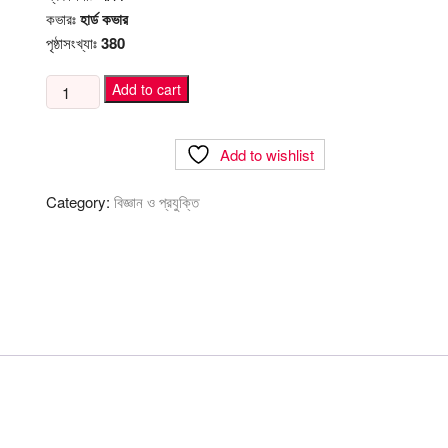
কভারঃ
হার্ড কভার
পৃষ্ঠাসংখ্যাঃ
380
হাতেকলমে
Add to cart
পাইথন
ডিপ
Add to wishlist
লার্নিং
quantity
Category:
বিজ্ঞান ও প্রযুক্তি