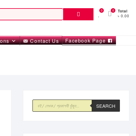
Search
0
0
Total
৳ 0.00
for:
Facebook Page
ions
Contact Us
Products
SEARCH
search