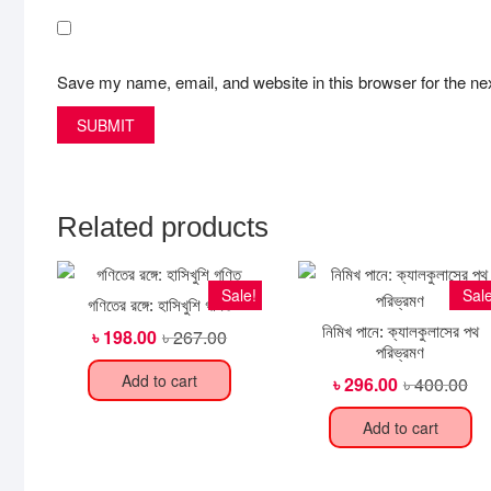
Save my name, email, and website in this browser for the ne
Related products
Sale!
Sale
গণিতের রঙ্গে: হাসিখুশি গণিত
নিমিখ পানে: ক্যালকুলাসের পথ
৳
198.00
৳
267.00
Original
Current
price
price
পরিভ্রমণ
was:
is:
Add to cart
৳
296.00
৳
400.00
Ori
Cur
৳ 267.00.
৳ 198.00.
pri
pri
wa
is:
Add to cart
৳ 4
৳ 2