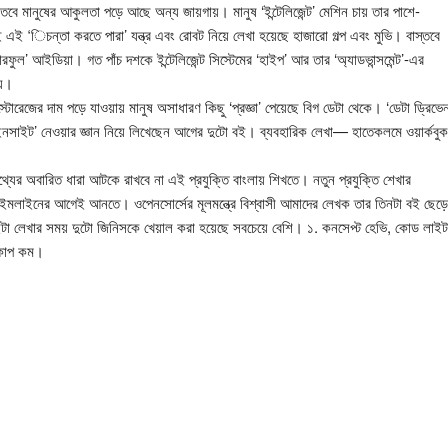
তবে মানুষের আকুলতা পড়ে আছে অন্য জায়গায়। মানুষ ‘ইন্টেলিজেন্ট’ মেশিন চায় তার পাশে-
 ‘িচন্তা করতে পারা’ যন্ত্র এবং রোবট নিয়ে লেখা হয়েছে হাজারো গল্প এবং মুভি। বাস্তবে
ল’ আইডিয়া। গত পাঁচ দশকে ইন্টেলিজেন্ট সিস্টেমের ‘হাইপ’ আর তার ‘অ্যাডভান্সমেন্ট’-এর
্য।
রেজের দাম পড়ে যাওয়ায় মানুষ অসাধারণ কিছু ‘প্রজ্ঞা’ পেয়েছে বিগ ডেটা থেকে। ‘ডেটা ড্রিভেন
 ইনসাইট’ নেওয়ার জ্ঞান নিয়ে লিখেছেন আগের দুটো বই। ব্যবহারিক লেখা— হাতেকলমে ওয়ার্কবুক
 তথ্যের অবারিত ধারা আটকে রাখবে না এই প্রযুক্তি বাংলায় শিখতে। নতুন প্রযুক্তি শেখার
া টাইমলাইনের আগেই আনতে। ওপেনসোর্সের মূলমন্ত্রে বিশ্বাসী আমাদের লেখক তার তিনটা বই ছেড়ে
ে বইটা লেখার সময় দুটো জিনিসকে খেয়াল করা হয়েছে সবচেয়ে বেশি। ১. কনসেপ্ট হেভি, কোড লাইট
স্কোপ কম।