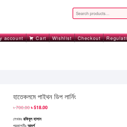
y account
Cart
Wishlist
Checkout
Regulat
হাতেকলমে পাইথন ডিপ লার্নিং
৳
700.00
Original
৳
518.00
Current
price
price
was:
is:
লেখকঃ
রকিবুল হাসান
৳ 700.00.
৳ 518.00.
প্রকাশনীঃ
আদর্শ