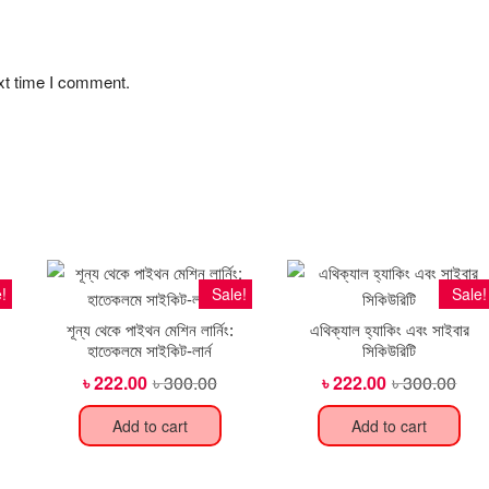
xt time I comment.
!
Sale!
Sale!
শূন্য থেকে পাইথন মেশিন লার্নিং:
এথিক্যাল হ্যাকিং এবং সাইবার
হাতেকলমে সাইকিট-লার্ন
সিকিউরিটি
ginal
rent
৳
222.00
৳
300.00
Original
Current
৳
222.00
৳
300.00
Orig
Curr
ce
ce
price
price
pric
pric
s:
was:
is:
was
is:
Add to cart
Add to cart
00.00.
96.00.
৳ 300.00.
৳ 222.00.
৳ 30
৳ 22