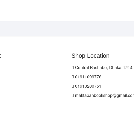
t
Shop Location
Central Bashabo, Dhaka-1214
01911099776
01910200751
maktabahbookshop@gmail.co