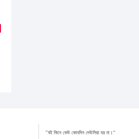
inal
ent
e
e
:
5.00.
7.00.
”বই কিনে কেউ কোনদিন দেউলিয়া হয় না।“