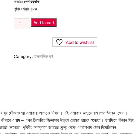
কভারঃ
পেপারব্যাক
পৃষ্ঠাসংখ্যাঃ
১৮৪
হোমো
Add to cart
স্যাপিয়েনস
quantity
Add to wishlist
Category:
ইসলামিক বই
ালাক্সির খুব সৌভাগ্যময় এলাকায় আমাদের নিবাস। এই এলাকার আদুরে নাম গোলডিলকস জোন।
কীভাবে এলাম – এসব চিরাচরিত জিজ্ঞাসার উত্তর তোমরা হয়তো শুনেছো। হালফিলে বিজ্ঞান দিয়
োমরা জেনেছো, পৃথিবীর অবস্থাকে জগতের কেন্দ্র থেকে এককোণায় ঠেলে দিয়েছিলেন