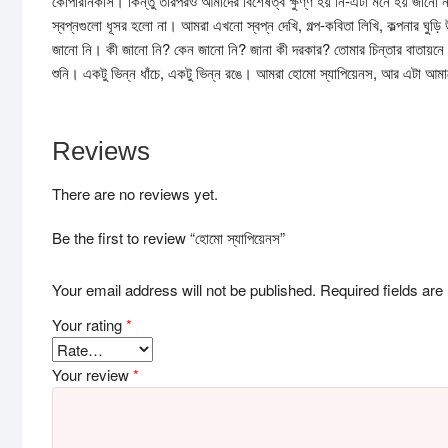
কোপারনিকাস। কিন্তু তারপরও আমাদের বিশেষত্ব ক্ষুণ্ণ হয় নি-এটা মনে হয় জানো
স্বপ্নগুলো ধূসর হলো না। আমরা এখনো স্বপ্ন দেখি, গল্প-কবিতা লিখি, কল্পনার ঘু
জানো নি। কী জানো নি? কেন জানো নি? জানা কী দরকার? তোমার চিন্তার বাতায়নে ম
শুনি। একটু ভিন্ন ধাঁচে, একটু ভিন্ন রঙে। আমরা হোমো স্যাপিয়েনস, আর এটা আমাদ
Reviews
There are no reviews yet.
Be the first to review “হোমো স্যাপিয়েনস”
Your email address will not be published.
Required fields ar
Your rating
*
Your review
*