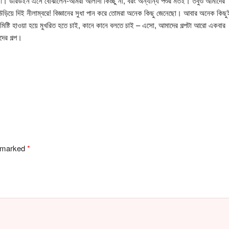
 না। ডারউইন এসে বোঝালেন-আমরা আলাদা কিচ্ছু না, বরং অন্যান্য পশুর মতই। তবুও আমাদের
ড়ি উড়িয়ে দিই নীলাম্বরে! বিজ্ঞানের সুধা পান করে তোমরা অনেক কিছু জেনেছো। আবার অনেক কিছু
িষ্টি হাওয়া হয়ে মুখরিত হতে চাই, কানে কানে বলতে চাই – এসো, আমাদের গল্পটা আরো একবার
ের গল্প।
e marked
*