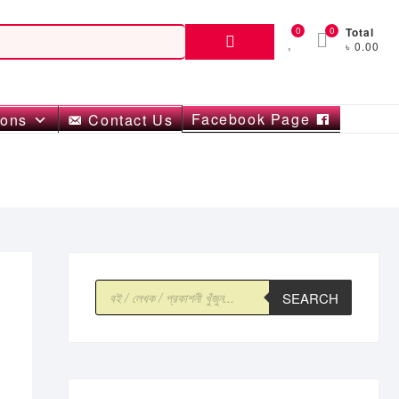
Search
0
0
Total
৳ 0.00
for:
Facebook Page
ions
Contact Us
Products
SEARCH
search