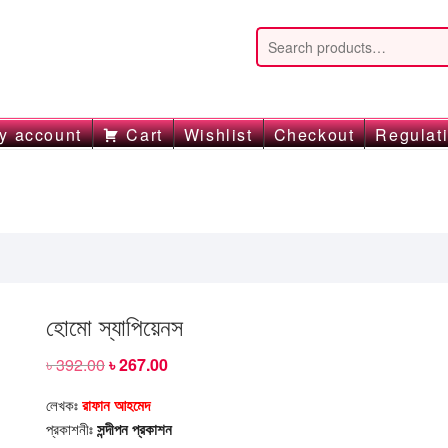
y account
Cart
Wishlist
Checkout
Regulat
হোমো স্যাপিয়েনস
৳
392.00
Original
৳
267.00
Current
price
price
was:
is:
লেখকঃ
রাফান আহমেদ
৳ 392.00.
৳ 267.00.
প্রকাশনীঃ
সন্দীপন
প্রকাশন